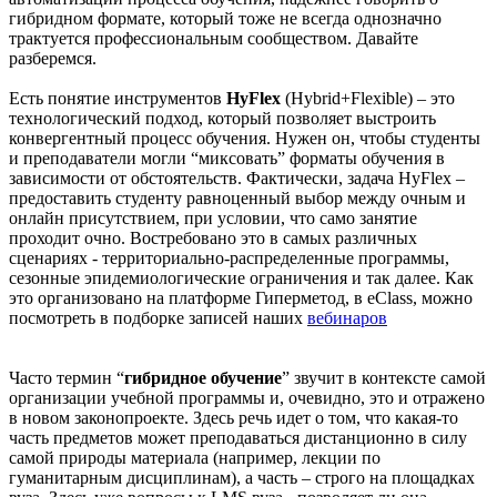
гибридном формате, который тоже не всегда однозначно
трактуется профессиональным сообществом. Давайте
разберемся.
Есть понятие инструментов
HyFlex
(Hybrid+Flexible) – это
технологический подход, который позволяет выстроить
конвергентный процесс обучения. Нужен он, чтобы студенты
и преподаватели могли “миксовать” форматы обучения в
зависимости от обстоятельств. Фактически, задача HyFlex –
предоставить студенту равноценный выбор между очным и
онлайн присутствием, при условии, что само занятие
проходит очно. Востребовано это в самых различных
сценариях - территориально-распределенные программы,
сезонные эпидемиологические ограничения и так далее. Как
это организовано на платформе Гиперметод, в eClass, можно
посмотреть в подборке записей наших
вебинаров
Часто термин “
гибридное обучение
” звучит в контексте самой
организации учебной программы и, очевидно, это и отражено
в новом законопроекте. Здесь речь идет о том, что какая-то
часть предметов может преподаваться дистанционно в силу
самой природы материала (например, лекции по
гуманитарным дисциплинам), а часть – строго на площадках