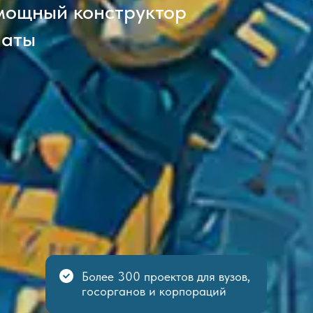
мощный конструктор
наты
Более 300 проектов для вузов,
госорганов и корпораций