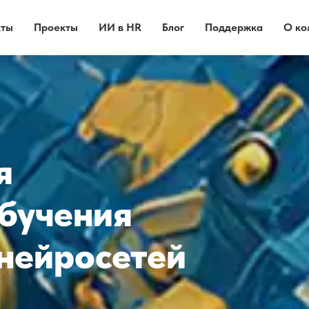
кты
Проекты
ИИ в HR
Блог
Поддержка
О ко
я
обучения
нейросетей