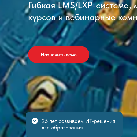
Гибкая LMS/LXP-система, 
курсов и вебинарные ком
Назначить демо
25 лет развиваем ИТ-решения
для образования