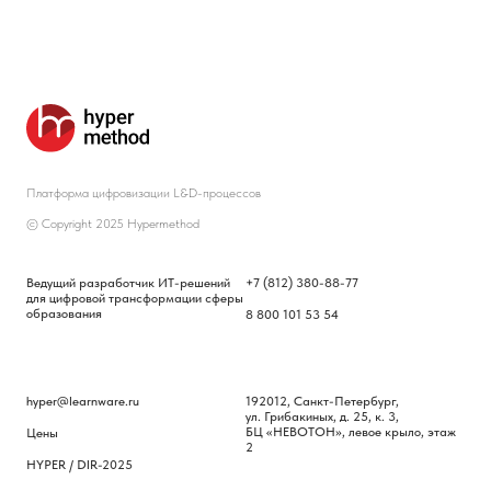
Платформа цифровизации L&D-процессов
© Copyright 2025 Hypermethod
Ведущий разработчик ИТ-решений
+7 (812) 380-88-77
для цифровой трансформации сферы
образования
8 800 101 53 54
hyper@learnware.ru
192012, Санкт-Петербург,
ул. Грибакиных, д. 25, к. 3,
БЦ «НЕВОТОН», левое крыло, этаж
Цены
2
HYPER / DIR-2025