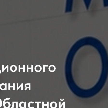
ционного
вания
бластной