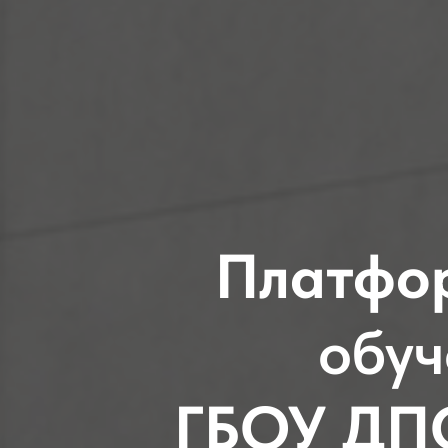
Платфо
обуч
ГБОУ ДП