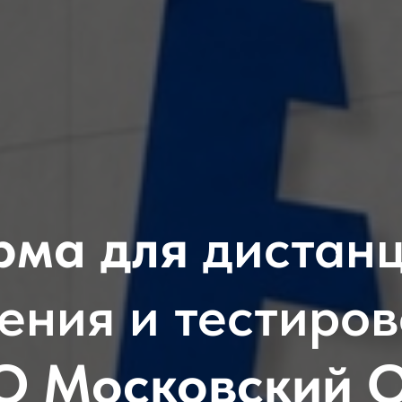
рма для
дистан
ения и тестиро
О Московский О