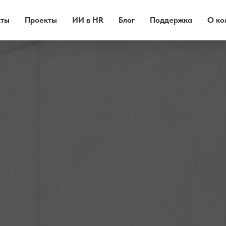
кты
Проекты
ИИ в HR
Блог
Поддержка
О ко