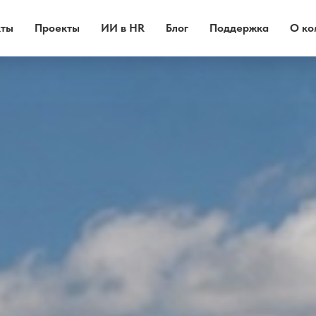
кты
Проекты
ИИ в HR
Блог
Поддержка
О ко